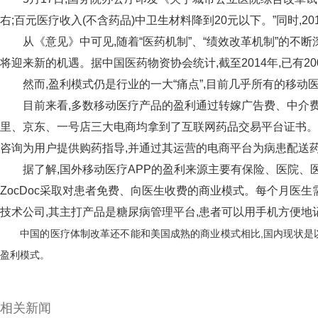
右;百元医疗收入(不含药品)中卫生材料降到20元以下。”同时,2
从《意见》中可见,随着“医药机制”、“绩效改革机制”的不断
将迎来新的机遇。据中国医药物资协会统计,截至2014年,已有20
然而,盈利模式仍是行业的一大“痛点”,目前几乎所有的移动医
目前来看,多数移动医疗产品的盈利通过转嫁广告费、中介费、
里、京东、一号店三大电商均拿到了互联网药品交易平台证书。而
咨询为用户提供购药指导,并通过其运营的电商平台为病患配送药
据了解,国外移动医疗APP的盈利来源主要有保险、医院、医
ZocDoc采取对患者免费、向医生收费的商业模式。每个月医生需
技术公司,其主打产品是糖尿病管理平台,患者可以用手机方便地
中国的医疗体制改革还不能和美国成熟的商业模式相比,国内现状是以公
盈利模式。
相关新闻