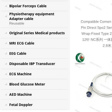
Bipolar Forceps Cable
Physiotherapy equipment
Adapter cable
Compatible Comen 
Reusable
Pin Direct Spo2 Se
Original Series Medical products
Wrap-Fixed Typ
12针 NC系列 一
MRI ECG Cable
2.8米
EEG Cable
Disposable IBP Transducer
ECG Machine
Blood Glucose Meter
AED Machine
Fetal Doppler