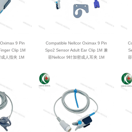
 Oximax 9 Pin
Compatible Nellcor Oximax 9 Pin
Co
Finger Clip 1M
Spo2 Sensor Adult Ear Clip 1M 兼
Se
加密成人指夹 1M
容Nellcor 9针加密成人耳夹 1M
容