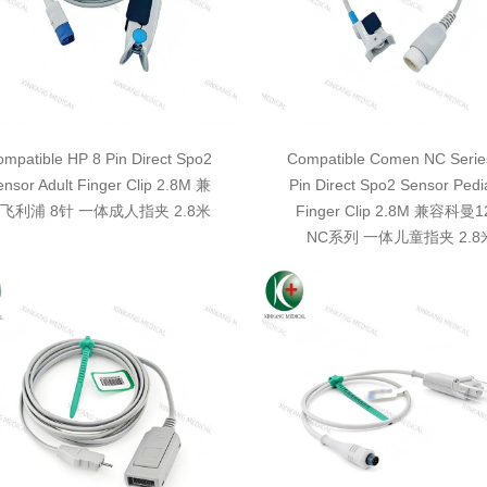
mpatible HP 8 Pin Direct Spo2
Compatible Comen NC Serie
nsor Adult Finger Clip 2.8M 兼
Pin Direct Spo2 Sensor Pedia
飞利浦 8针 一体成人指夹 2.8米
Finger Clip 2.8M 兼容科曼
NC系列 一体儿童指夹 2.8