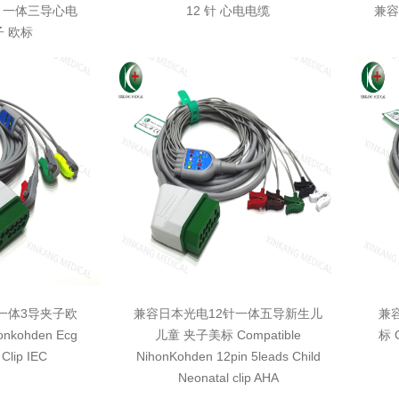
针 一体三导心电
12 针 心电电缆
兼容
子 欧标
一体3导夹子欧
兼容日本光电12针一体五导新生儿
兼
onkohden Ecg
儿童 夹子美标 Compatible
标 C
 Clip IEC
NihonKohden 12pin 5leads Child
Neonatal clip AHA