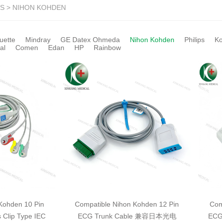
S > NIHON KOHDEN
uette
Mindray
GE Datex Ohmeda
Nihon Kohden
Philips
Ko
al
Comen
Edan
HP
Rainbow
Kohden 10 Pin
Compatible Nihon Kohden 12 Pin
Com
 Clip Type IEC
ECG Trunk Cable 兼容日本光电
ECG 