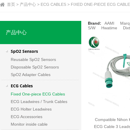
首页 > 产品中心 > ECG CABLES > FIXED ONE-PIECE ECG CABLE
Brand:
AAMI
Marq
S/W
Hwatime
Dixt
产品中心
SpO2 Sensors
Reusable SpO2 Sensors
Disposable SpO2 Sensors
SpO2 Adapter Cables
ECG Cables
Fixed One-piece ECG Cables
ECG Leadwires / Trunk Cables
ECG Holter Leadwires
ECG Accessories
Compatible Nihon 
Monitor inside cable
ECG Cable 3 Leads