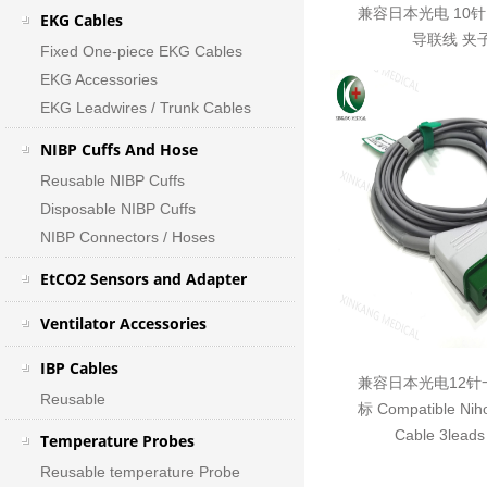
兼容日本光电 10
EKG Cables
导联线 夹
Fixed One-piece EKG Cables
EKG Accessories
EKG Leadwires / Trunk Cables
NIBP Cuffs And Hose
Reusable NIBP Cuffs
Disposable NIBP Cuffs
NIBP Connectors / Hoses
EtCO2 Sensors and Adapter
Ventilator Accessories
IBP Cables
兼容日本光电12针
Reusable
标 Compatible Nih
Cable 3leads
Temperature Probes
Reusable temperature Probe