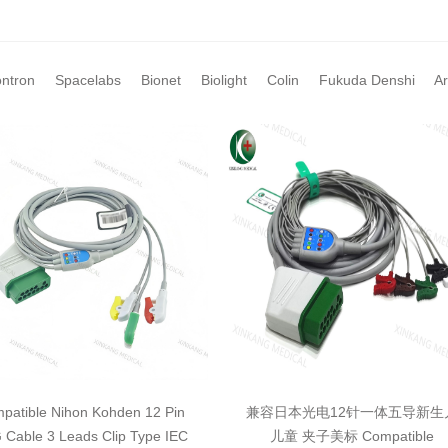
ntron
Spacelabs
Bionet
Biolight
Colin
Fukuda Denshi
A
patible Nihon Kohden 12 Pin
兼容日本光电12针一体五导新生
Cable 3 Leads Clip Type IEC
儿童 夹子美标 Compatible